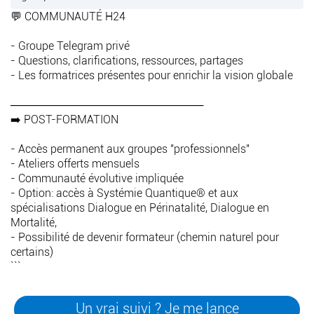
- Dialoguer avec les fréquences d'âme, anges, guides ...
💬 COMMUNAUTÉ H24
- Gérer plusieurs flux informationnels
- communiquer avec le vivant (animaux, végétaux ...)
- Groupe Telegram privé
- Coaching professionnel
- Questions, clarifications, ressources, partages
- Décodage biologique
- Les formatrices présentes pour enrichir la vision globale
- Identifier et sortir du triangle de Karpman
- Communiquer avec bébé
─────────────────────────
- Communiquer avec les personnes en situation de
➡️ POST-FORMATION
handicap
- Combiner avec d'autres outils (cartes, tarots, ...)
- Accès permanent aux groupes "professionnels"
- Conduire une séance complète (structure pratique)
- Ateliers offerts mensuels
- Et d'autres selon la communauté (mise à jour
- Communauté évolutive impliquée
mensuelle)
- Option: accès à Systémie Quantique® et aux
spécialisations Dialogue en Périnatalité, Dialogue en
Mortalité,
- Possibilité de devenir formateur (chemin naturel pour
certains)
```
Un vrai suivi ? Je me lance