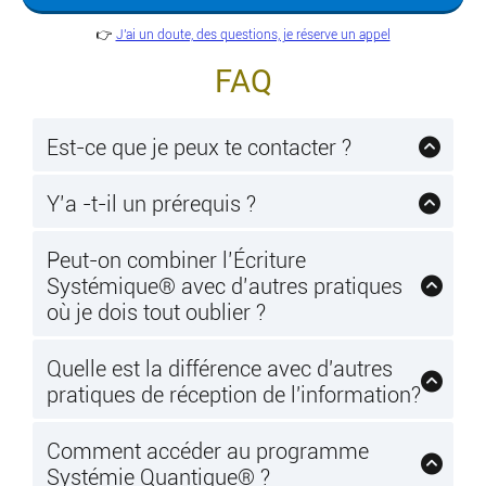
👉
J'ai un doute, des questions, je réserve un appel
FAQ
Est-ce que je peux te contacter ?
Si tu as la moindre question, n’hésite pas
à m'envoyer un mail à
Y’a -t-il un prérequis ?
contact@communicationquantique.com
Aucun prérequis nécessaire, hormis une
Tu peux aussi réserver un appel
connexion internet et une webcam pour
sur cette
Peut-on combiner l’Écriture
Systémique® avec d’autres pratiques
page
les visioconférences. La bienveillance et
où je dois tout oublier ?
le respect sont également essentiels.
L’Écriture Systémique pour les pros va
au-delà du développement personnel et
Quelle est la différence avec d'autres
pratiques de réception de l'information?
des autres pratiques connues. Mais cela
1- Nous ne nous satisfaisons pas d'une réception
ne veut pas dire qu’il faut abandonner les
uniquement, nous gérons plusieurs flux à la fois
Comment accéder au programme
autres approches ! Au contraire, en
2- Nous ne faisons pas confiance à l'information,
Systémie Quantique® ?
Écriture, on apprend à englober ces