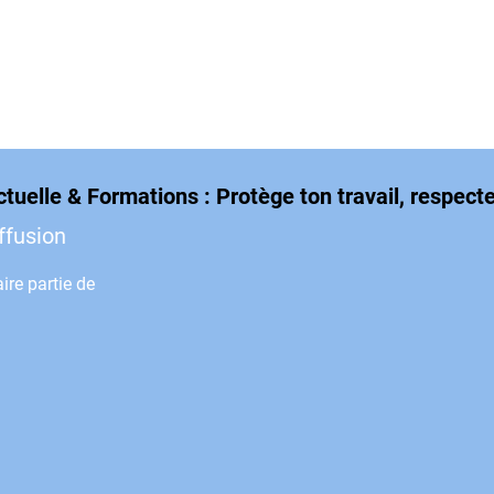
ctuelle & Formations : Protège ton travail, respect
iffusion
ire partie de