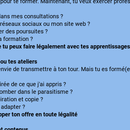
nt pour te former. Maintenant, tu veux exercer pro
s dans mes consultations ?
es réseaux sociaux ou mon site web ?
er des poursuites ?
a formation ?
 tu peux faire légalement avec tes apprentissages
ou tes ateliers
l'envie de transmettre à ton tour. Mais tu es formé(
rée de ce que j'ai appris ?
omber dans le parasitisme ?
iration et copie ?
e adapter ?
r ton offre en toute légalité
et contenus