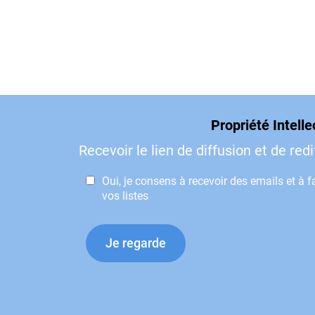
Propriété Intelle
Recevoir le lien de diffusion et de red
Oui, je consens à recevoir des emails et à fa
vos listes
Je regarde