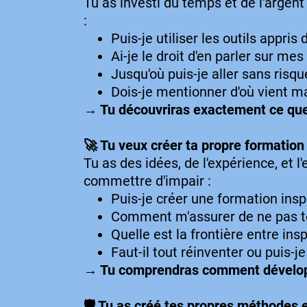
Tu as investi du temps et de l'arge
:
Puis-je utiliser les outils appri
Ai-je le droit d'en parler sur m
Jusqu'où puis-je aller sans risqu
Dois-je mentionner d'où vient m
→ Tu découvriras exactement ce que
🚀 Tu veux créer ta propre formation 
Tu as des idées, de l'expérience, et 
commettre d'impair :
Puis-je créer une formation inspi
Comment m'assurer de ne pas t
Quelle est la frontière entre insp
Faut-il tout réinventer ou puis-j
→ Tu comprendras comment développe
🛡️ Tu as créé tes propres méthodes 