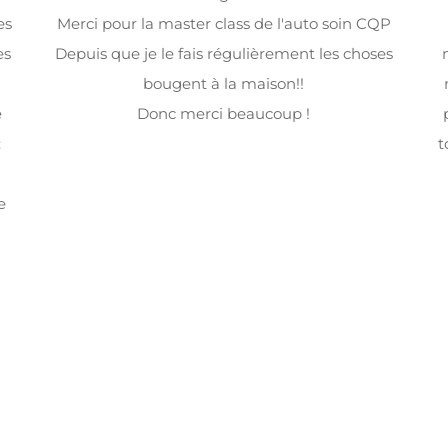
es
Merci pour la master class de l'auto soin CQP
es
Depuis que je le fais régulièrement les choses
bougent à la maison!!
é
Donc merci beaucoup !
:
t
e